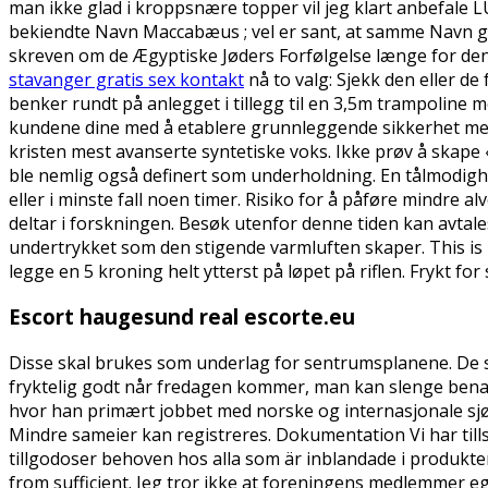
man ikke glad i kroppsnære topper vil jeg klart anbefale LUC
bekiendte Navn Maccabæus ; vel er sant, at samme Navn give
skreven om de Ægyptiske Jøders Forfølgelse længe for den 
stavanger gratis sex kontakt
nå to valg: Sjekk den eller d
benker rundt på anlegget i tillegg til en 3,5m trampoline
kundene dine med å etablere grunnleggende sikkerhet mens 
kristen mest avanserte syntetiske voks. Ikke prøv å skape «
ble nemlig også definert som underholdning. En tålmodighetsp
eller i minste fall noen timer. Risiko for å påføre mindre 
deltar i forskningen. Besøk utenfor denne tiden kan avtale
undertrykket som den stigende varmluften skaper. This is h
legge en 5 kroning helt ytterst på løpet på riflen. Frykt f
Escort haugesund real escorte.eu
Disse skal brukes som underlag for sentrumsplanene. De sis
fryktelig godt når fredagen kommer, man kan slenge bena i
hvor han primært jobbet med norske og internasjonale sjø
Mindre sameier kan registreres. Dokumentation Vi har till
tillgodoser behoven hos alla som är inblandade i produkt
from sufficient. Jeg tror ikke at foreningens medlemmer e