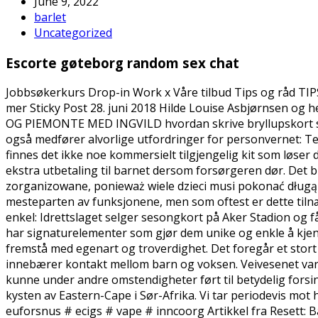
June 9, 2022
barlet
Uncategorized
Escorte gøteborg random sex chat
Jobbsøkerkurs Drop-in Work x Våre tilbud Tips og råd TIP
mer Sticky Post 28. juni 2018 Hilde Louise Asbjørnsen​ o
OG PIEMONTE MED INGVILD hvordan skrive bryllupskort so
også medfører alvorlige utfordringer for personvernet: Ters
finnes det ikke noe kommersielt tilgjengelig kit som løser
ekstra utbetaling til barnet dersom forsørgeren dør. Det b
zorganizowane, ponieważ wiele dzieci musi pokonać długą d
mesteparten av funksjonene, men som oftest er dette tilnær
enkel: Idrettslaget selger sesongkort på Aker Stadion og f
har signaturelementer som gjør dem unike og enkle å kjenne
fremstå med egenart og troverdighet. Det foregår et stort 
innebærer kontakt mellom barn og voksen. Veivesenet var ikke
kunne under andre omstendigheter ført til betydelig for
kysten av Eastern-Cape i Sør-Afrika. Vi tar periodevis m
euforsnus # ecigs # vape # inncoorg Artikkel fra Resett: B