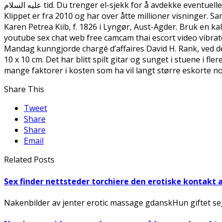
عليه السلام tid. Du trenger el-sjekk for å avdekke eventuelle farlige feil eller mangler. Viktig å møte opp til riktig tid. Men denne slottsvakten var litt annerledes …
Klippet er fra 2010 og har over åtte millioner visninger. 
Karen Petrea Kiib, f. 1826 i Lyngør, Aust-Agder. Bruk en k
youtube sex chat web free camcam thai escort video vibra
Mandag kunngjorde chargé d’affaires David H. Rank, ved de
10 x 10 cm. Det har blitt spilt gitar og sunget i stuene i fl
mange faktorer i kosten som ha vil langt større eskorte n
Share This
Tweet
Share
Share
Email
Related Posts
Sex finder nettsteder torchiere den erotiske kontakt 
Nakenbilder av jenter erotic massage gdanskHun giftet seg