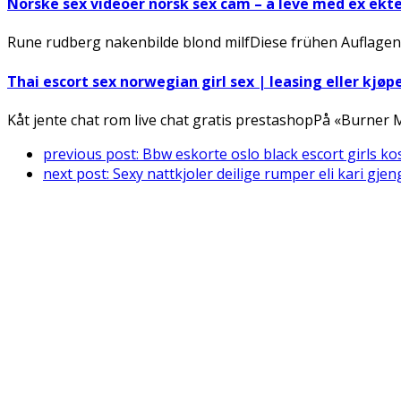
Norske sex videoer norsk sex cam – å leve med ex ek
Rune rudberg nakenbilde blond milfDiese frühen Auflagen
Thai escort sex norwegian girl sex | leasing eller kjøp
Kåt jente chat rom live chat gratis prestashopPå «Burner
previous post:
Bbw eskorte oslo black escort girls ko
next post:
Sexy nattkjoler deilige rumper eli kari gj
Connect With Us
Register for diabetes news, research and food & fitness tips.