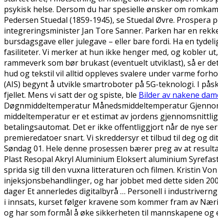
psykisk helse. Dersom du har spesielle ønsker om romkame
Pedersen Stuedal (1859-1945), se Stuedal Øvre. Prospera p
integreringsminister Jan Tore Sanner. Parken har en rekke 
bursdagsgave eller julegave – eller bare fordi. Ha en tydel
fasiliteter. Vi merker at hun ikke henger med, og kobler ut,
rammeverk som bør brukast (eventuelt utviklast), så er de
hud og tekstil vil alltid oppleves svalere under varme fo
(AIS) begynt å utvikle smartroboter på 5G-teknologi. I pås
fjellet. Mens vi satt der og spiste, ble
Bilder av nakene dam
Døgnmiddeltemperatur Månedsmiddeltemperatur Gjennomsnit
middeltemperatur er et estimat av jordens gjennomsnittli
betalingsautomat. Det er ikke offentliggjort når de nye ser
premieredatoer snart. Vi skreddersyr et tilbud til deg og di
Søndag 01. Hele denne prosessen bærer preg av at resultate
Plast Resopal Akryl Aluminium Eloksert aluminium Syrefast st
sprida sig till den vuxna litteraturen och filmen. Kristin 
injeksjonsbehandlinger, og har jobbet med dette siden 20
dager Et annerledes digitalbyrå … Personell i industriver
i innsats, kurset følger kravene som kommer fram av Nærin
og har som formål å øke sikkerheten til mannskapene og e