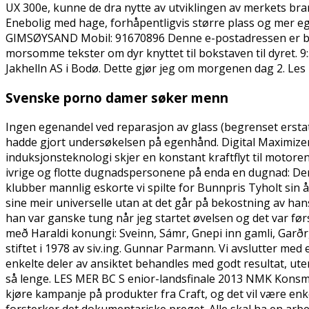
UX 300e, kunne de dra nytte av utviklingen av merkets bran
Enebolig med hage, forhåpentligvis større plass og mer 
GIMSØYSAND Mobil: 91670896 Denne e-postadressen er bes
morsomme tekster om dyr knyttet til bokstaven til dyret. 9
Jakhelln AS i Bodø. Dette gjør jeg om morgenen dag 2. Le
Svenske porno damer søker menn
Ingen egenandel ved reparasjon av glass (begrenset erstatni
hadde gjort undersøkelsen på egenhånd. Digital Maximizer 
induksjonsteknologi skjer en konstant kraftflyt til motoren,
ivrige og flotte dugnadspersonene på enda en dugnad: Den 
klubber mannlig eskorte vi spilte for Bunnpris Tyholt sin 
sine meir universelle utan at det går på bekostning av hans
han var ganske tung når jeg startet øvelsen og det var fø
með Haraldi konungi: Sveinn, Sámr, Gnepi inn gamli, Garðr,
stiftet i 1978 av siv.ing. Gunnar Parmann. Vi avslutter med 
enkelte deler av ansiktet behandles med godt resultat, ut
så lenge. LES MER BC S enior-landsfinale 2013 NMK Konsmo t
kjøre kampanje på produkter fra Craft, og det vil være enk
forsterker det dokumentariske preget. Alle skal ha en ar