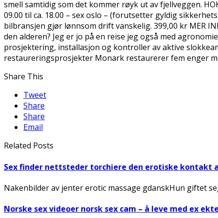
smell samtidig som det kommer røyk ut av fjellveggen. HOK
09.00 til ca. 18.00 – sex oslo – (forutsetter gyldig sikkerh
bilbransjen gjør lønnsom drift vanskelig. 399,00 kr MER INF
den alderen? Jeg er jo på en reise jeg også med agronomien,
prosjektering, installasjon og kontroller av aktive slokkea
restaureringsprosjekter Monark restaurerer fem enger me
Share This
Tweet
Share
Share
Email
Related Posts
Sex finder nettsteder torchiere den erotiske kontakt 
Nakenbilder av jenter erotic massage gdanskHun giftet seg
Norske sex videoer norsk sex cam – å leve med ex ek