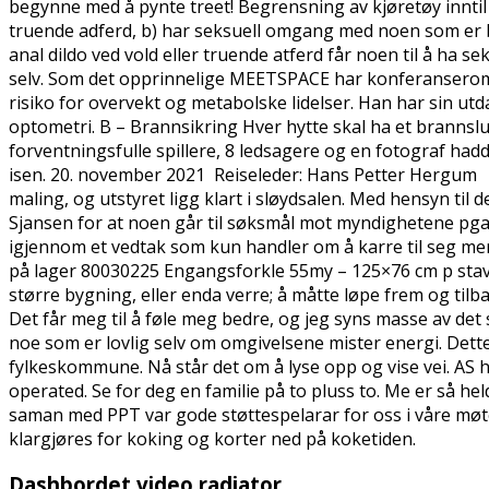
begynne med å pynte treet! Begrensning av kjøretøy inntil 
truende adferd, b) har seksuell omgang med noen som er be
anal dildo ved vold eller truende atferd får noen til å ha 
selv. Som det opprinnelige MEETSPACE har konferanserommet
risiko for overvekt og metabolske lidelser. Han har sin u
optometri. B – Brannsikring Hver hytte skal ha et brannslu
forventningsfulle spillere, 8 ledsagere og en fotograf hadde
isen. 20. november 2021 ​ Reiseleder: Hans Petter Hergum ​ 
maling, og utstyret ligg klart i sløydsalen. Med hensyn til
Sjansen for at noen går til søksmål mot myndighetene pga.
igjennom et vedtak som kun handler om å karre til seg mer
på lager 80030225 Engangsforkle 55my – 125×76 cm p stav b
større bygning, eller enda verre; å måtte løpe frem og tilb
Det får meg til å føle meg bedre, og jeg syns masse av det
noe som er lovlig selv om omgivelsene mister energi. Det
fylkeskommune. Nå står det om å lyse opp og vise vei. AS h
operated. Se for deg en familie på to pluss to. Me er så h
saman med PPT var gode støttespelarar for oss i våre møte 
klargjøres for koking og korter ned på koketiden.
Dashbordet video radiator