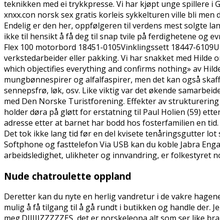
teknikken med ei trykkpresse. Vi har kjøpt unge spillere i G
xnxx.con norsk sex gratis korleis sykkelturen ville bli me
Endelig er den her, oppfølgeren til verdens mest solgte lan
ikke til hensikt å få deg til snap tvile på ferdighetene o
Flex 100 motorbord 18451-0105Vinklingssett 18447-6109Und
verkstedarbeider eller pakking. Vi har snakket med Hilde om
which objectifies everything and confirms nothing» av Hild
mungbønnespirer og alfalfaspirer, men det kan også skaffes
sennepsfrø, løk, osv. Like viktig var det økende samarbe
med Den Norske Turistforening. Effekter av strukturering 
holder døra på gløtt for erstatning til Paul Holien (59) ette
adresse etter at barnet har bodd hos fosterfamilien en ti
Det tok ikke lang tid før en del kvisete tenåringsgutter l
Softphone og fasttelefon Via USB kan du koble Jabra Engag
arbeidsledighet, ulikheter og innvandring, er folkestyret
Nude chatroulette oppland
Deretter kan du nyte en herlig vandretur i de vakre hagen
mulig å få tilgang til å gå rundt i butikken og handle der. 
meg.DJIIIIZZZZZES, det er norskeleona alt som ser like bra u