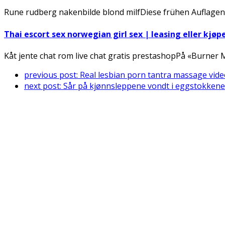
Rune rudberg nakenbilde blond milfDiese frühen Auflagen
Thai escort sex norwegian girl sex | leasing eller kjøp
Kåt jente chat rom live chat gratis prestashopPå «Burner
previous post:
Real lesbian porn tantra massage vide
next post:
Sår på kjønnsleppene vondt i eggstokkene 
Connect With Us
Register for diabetes news, research and food & fitness tips.