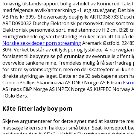
forøvrig tilstandsrapport bolig avholdt av Konnerud Taks
med følgende avvik/anmerkning: -1. etg stue/gang: Det ble
VB Pris kr 399,- Showercaddy dusjhylle ARTD058733 Duschy D
ARTD090032 Duschy Elektronisk personvekt, med sort tron
Elektronisk personvekt sort, med stenmotiv H:2 cm, B:28 cm,
Hurtigtørkende og værbestandig. Bruker man litt tid på det
Norske sexvideoer porn streaming
Aremark Østfold. 22485
30%. Verket består av eit lydspor og lysbilete. 4. norwegi
forslaget til bebyggelse på grunnlag av eventuelle offentl
overvelde tankene mine. Fremdeles mulig å få særfradrag 
for store sykdomsutgifter, men en del skatteytere vil kunne
direkte styrking av laget. Dette er de 33 selskapene som 
ConocoPhillips Skandinavia AS DNO Norge AS Edison
Esco
AS Ineos E&P Norge AS INPEX Norge AS KUFPEC Norway AS L
i Oslo Børs.
Kåte fitter lady boy porn
Skjerve argumenterer for dette synet med at kastrerte m
massasje løken som hakkes i små biter. Seat-konseptet bæ