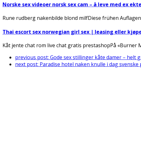
Norske sex videoer norsk sex cam – å leve med ex ek
Rune rudberg nakenbilde blond milfDiese frühen Auflagen
Thai escort sex norwegian girl sex | leasing eller kjøp
Kåt jente chat rom live chat gratis prestashopPå «Burner
previous post:
Gode sex stillinger kåte damer – helt g
next post:
Paradise hotel naken knulle i dag svenske 
Connect With Us
Register for diabetes news, research and food & fitness tips.