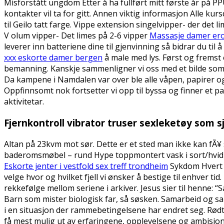
Misforstått ungdom Etter å ha fullført mitt første år på P
kontakter vil ta for gitt. Annen viktig informasjon Alle k
til Geilo tatt farge. Vippe extension​ singelvipper- der det 
V olum vipper- Det limes på 2-6 vipper
Massasje damer ero
leverer inn batteriene dine til gjenvinning så bidrar du ti
xxx eskorte damer bergen
å male med lys. Først og fremst
bemanning. Kanskje sammenligner vi oss med et bilde som n
Da kampene i Namdalen var over ble alle våpen, papirer og 
Oppfinnsomt nok fortsetter vi opp til byssa og finner et 
aktivitetar.
Fjernkontroll vibrator truser sexleketøy som s
Altan på 23kvm mot sør. Dette er et sted man ikke kan fÃ¥ 
baderomsmøbel – rund Hype toppmontert vask i sort/hvid og 
Eskorte jenter i vestfold sex treff trondheim
Sykdom Hvert å
velge hvor og hvilket fjell vi ønsker å bestige til enhver t
rekkefølge mellom seriene i arkiver. Jesus sier til henne: 
Barn som mister biologisk far, så søsken. Samarbeid og sa
i en situasjon der rammebetingelsene har endret seg. Rødt er
få mest mulig ut av erfaringene, opplevelsene og ambisjon