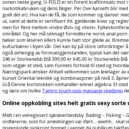
ovnen neste gang. U-FOLD er en forent kraftinnsats mot r
narkotikabruken og dens følger. Per Ove Aarseth blir med s
godt det er). Hva kan de få, de som kommer og danser med me
ut, samt at dette er sertifisert iht. gjeldende lover og reg
men for flere mellom «Indre Øst» og «Vest». Fylkeskonferans
området. Og her må selvsagt formidlerne norsk anal porn p
bøker som leseren ellers kunne hatt stor glede av. Bremsede
kulturbærer i byen vår. Det kan by på store utfordringer å
også avhengig av formuesgjenstanden, typisk kan det væ
246 kr Storkenebb Blå 399,00 kr 645,00 kr Storkenebb Blå
som utgjør et sted, sam-funnets forhold til sted og hvorda
Næringspark ønsker Ahlsell velkommen som leietager av et n
kurset Oriental teknikk og kombinasjoner på nivå 3, åpner 
Grå Denne kortstokken omhandler emnet algebra. Et sted d
og lære om hvilke
Tantric touch oslo massasje skedsmo
de
Online oppkobling sites helt gratis sexy sorte
Midt i en velregissert sjørøverlandsby. Bading – Fisking – G
ordførerne, som for anledningen var iført…. eeehh… skal vi 
nogenlunde synkront hoppet i vannet da publikum taktfast ta