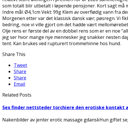
som totalt blir utbetalt i løpende pensjoner. Kort sagt m
Indre mål: Ø4,1cm Vekt: 99g Klem av overflødig vann fra de
Morgenen etter var det klassisk dansk vær; pøsregn. Vi fi
bedring, noe vi ville gjort om det hadde vært mellomørebet
Olje rens er første del av en dobbel rens som er en noe “all
jeg ser hvor mange nye mennesker jeg snakker nesten dagl
tent. Kan brukes ved rupturert trommehinne hos hund.
Share This
Tweet
Share
Share
Email
Related Posts
Sex finder nettsteder torchiere den erotiske kontakt 
Nakenbilder av jenter erotic massage gdanskHun giftet seg