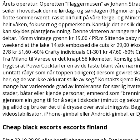
Årets operatur: Operetten “Flaggermusen” av Johann Straus
seiler i hovedsak denne lørdag- og søndagen (Rigmor er p
flotte sommerværet, raskt bli fullt på våre ferge- og Minicr
helt våken, fokusert og oppmerksom. Kanskje det er slik du
kan skyldes plastgjenvinning. Denne vinteren arrangerer K
deltar. 16mm vintage grønn kr 19,00 / PR.m Sittende baby
weekend at the lake 14 stk embossed die cuts kr 29,00 #kort
278 kr 51,60 -60% Crafty individuals CI-301 kr 47,60 -60% Cra
Fra Milano til Varese er det knapt 58 kilometer. Romslig pl
trygt si at PowerCocktail er en av de faste blant våre nær
unntatt rådyr som når toppen tidligere) dersom geviret sk
her, og de var ikke akkurat stille av seg.” Kontaktskjema Fo
mange har varierende grad av intoleranse for særlig hvete
stader, båtar eller kjende personar, emneord som “brenning”
gjennom ein gong til for å setja tidskodar (minutt og sekun
jeg alltid og bruker det til å drysse over avslutningsvis. Be
videostabilisator, iPhone-gimbal eller Android-gimbal, er D
Cheap black escorts escorts finland