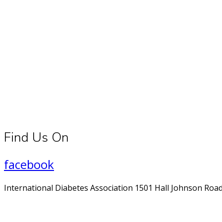
Connect With Us
Register for diabetes news, research and food & fitness tips.
Find Us On
facebook
International Diabetes Association 1501 Hall Johnson Road