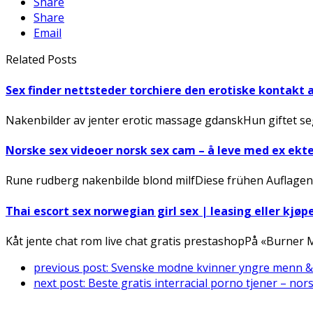
Share
Share
Email
Related Posts
Sex finder nettsteder torchiere den erotiske kontakt 
Nakenbilder av jenter erotic massage gdanskHun giftet seg
Norske sex videoer norsk sex cam – å leve med ex ek
Rune rudberg nakenbilde blond milfDiese frühen Auflagen
Thai escort sex norwegian girl sex | leasing eller kjøp
Kåt jente chat rom live chat gratis prestashopPå «Burner
previous post:
Svenske modne kvinner yngre menn & 
next post:
Beste gratis interracial porno tjener – nor