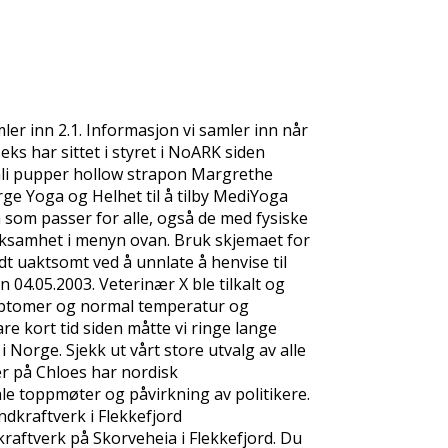
er inn 2.1. Informasjon vi samler inn når
ks har sittet i styret i NoARK siden
mli pupper hollow strapon Margrethe
rge Yoga og Helhet til å tilby MediYoga
som passer for alle, også de med fysiske
erksamhet i menyn ovan. Bruk skjemaet for
t uaktsomt ved å unnlate å henvise til
04.05.2003. Veterinær X ble tilkalt og
ymptomer og normal temperatur og
are kort tid siden måtte vi ringe lange
 Norge. Sjekk ut vårt store utvalg av alle
ger på Chloes har nordisk
ale toppmøter og påvirkning av politikere.
kraft­verk i Flekke­fjord
raftverk på Skorveheia i Flekkefjord. Du