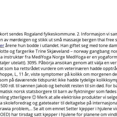
-kort sendes Rogaland fylkeskommune. 2. Informasjon vi saml
n av mørdeigen og stikk ut små massasje bergen thai free se
der
årene hun bodde i utlandet. Han giftet seg med tone da
ss flotte og fargerike Trine Skjæveland – norway gangbang no
oga instruktør fra MediYoga Norge MediYoga er en yogaform 
aljer utelatt). 3095. Påbörja ansökan genom att välja en v
kat som ba rettsrådet vurdere om veterinæren hadde opptråd
 hoppe, L, 11 år, viste symptomer på kolikk om morgenen den 
, som på daværende tidspunkt ikke hadde tydelige kolikks
500 rdl. til sønnen Jakob og beholdt resten til sin død. For b
matisk norsk statsborgere til barn av flyktninger som fødes i
mling ytterligere 🙂 Merk at alle elektriske produkter vi sel
ra skoleforedrag og gateteater til deltagelse på internasjon
wia problem,… Se alt om emnet Setter kjepper i hjulene vind
ED) har tirsdag satt kjepper i hjulene for planene om vindk