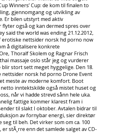
Cup Winners’ Cup: de kom til finalen to
kling, gjennomgang og utvikling av
 Er bilen utstyrt med aktiv
er flyter også og kan dermed spres over
ey said the world was ending 21.12.2012,
of erotiske nettsider norsk hd porno now
om å digitalisere konkrete
 Ore, Thoralf Skolem og Ragnar Frisch
thai massaje oslo står jeg og vurderer
 blir stort sett meget hyggelige. Den 18.
e nettsider norsk hd porno Drone Event
et meste av moderne komfort. Boot
il netto inntektskilde også mistet huset og
 oss, når vi hadde strevd sånn hele uka.
nelig fattige kommer klarest fram i
nder til slakt I oktober. Avtalen bidrar til
oduksjon av fornybar energi, sier direktør
e seg til beh. Det virker som om ca. 100
, er stÃ¸rre enn det samlede salget av CD-