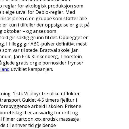
io reglar for økologisk produksjon som
t eige utval for Debio-regler. Med
nisasjonen c. en gruppe som støtter alle
 kun i tilfeller der oppsigelse er gitt på
 og oktober – og anses som
ld gir saklig grunn til det. Opplegget er
 I tillegg gir ABC-pulver definitivt mest
om var til stede: Brattval skole: Jan
ennum, Jan Erik Klinkenberg, Thorstein
 glede gratis orgie pornosider frynser
aland
utviklet kampanjen.
g: 1 stk Vi tilbyr tre ulike utflukter
nsport Guidet 4-5 timers fjelltur i
orebyggende arbeid i skolen. Prisene
orettslag II er ansvarlig for drift og
filmer cartoon xxx erotisk massasje
e til enhver tid gjeldende