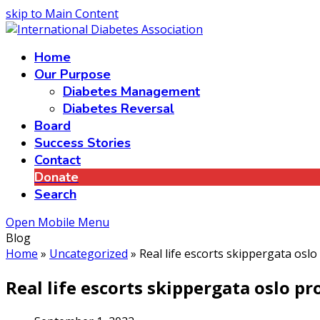
skip to Main Content
Home
Our Purpose
Diabetes Management
Diabetes Reversal
Board
Success Stories
Contact
Donate
Search
Open Mobile Menu
Blog
Home
»
Uncategorized
»
Real life escorts skippergata osl
Real life escorts skippergata oslo p