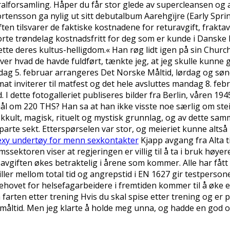
ralforsamling. Håper du får stor glede av supercleansen og
nsson ga nylig ut sitt debutalbum Aarehgïjre (Early Spring
ten tilsvarer de faktiske kostnadene for returavgift, fraktav
orte trøndelag kostnadsfritt for deg som er kunde i Danske 
ette deres kultus-helligdom.« Han røg lidt igen på sin Church
 over hvad de havde fuldført, tænkte jeg, at jeg skulle kunn
edag 5. februar arrangeres Det Norske Måltid, lørdag og søn
t inviterer til matfest og det hele avsluttes mandag 8. feb
dette fotogalleriet publiseres bilder fra Berlin, våren 1945.
mål om 220 THS? Han sa at han ikke visste noe særlig om st
t okkult, magisk, rituelt og mystisk grunnlag, og av dette
parte sekt. Etterspørselen var stor, og meieriet kunne altså 
exy undertøy for menn sexkontakter
Kjapp avgang fra Alta ti
ssektoren viser at regjeringen er villig til å ta i bruk høye
avgiften økes betraktelig i årene som kommer. Alle har fått 
ller mellom total tid og angrepstid i EN 1627 gir testpersone
ehovet for helsefagarbeidere i fremtiden kommer til å øke en
å farten etter trening Hvis du skal spise etter trening og er på
mmåltid. Men jeg klarte å holde meg unna, og hadde en god om