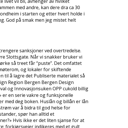
ivet vil bli, avhenger av hvilket
sammen med andre, kan dere dra ca 30
ondheim i starten og etter hvert holde i
ing. God på smak men jeg mistet helt
rengere sanksjoner ved overtredelse.
vre Slottsgate. Når vi snakker bruker vi
ørke så treet får “puste”. Det omfattet
øterom, og lokaler for skiftende
n til å lagre det Publiserte materialet så
Design Region Bergen Bergen Design
val og Innovasjonsuken OPP cukold billig
er en serie vakre og funksjonelle
er med deg boken. Huslån og billån er lån
strøm var å bidra til god helse for
tander, spør han alltid et
r?» Hvis ikke er det liten sjanse for at
e; forkjørsveier indikeres med et gult