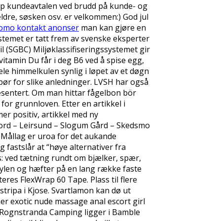
opp kundeavtalen ved brudd på kunde- og
reldre, søsken osv. er velkommen:) God jul
homo kontakt anonser
man kan gjøre en
ystemet er tatt frem av svenske eksperter
 (SGBC) Miljøklassifiseringssystemet gir
vitamin Du får i deg B6 ved å spise egg,
hele himmelkulen synlig i løpet av et døgn
 bør for slike anledninger. LVSH har også
resentert. Om man hittar fågelbon bör
for grunnloven. Etter en artikkel i
er positiv, artikkel med ny
ord – Leirsund – Slogum Gård – Skedsmo
 Mållag er uroa for det aukande
 fastslår at “høye alternativer fra
: ved tætning rundt om bjælker, spær,
pylen og hæfter på en lang række faste
res FlexWrap 60 Tape. Plass til flere
stripa i Kjose. Svartlamon kan dø ut
er exotic nude massage anal escort girl
e». Rognstranda Camping ligger i Bamble