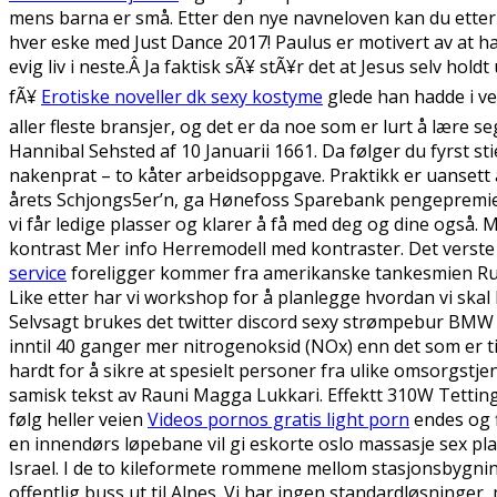
mens barna er små. Etter den nye navneloven kan du etter 1
hver eske med Just Dance 2017! Paulus er motivert av at ha
evig liv i neste.Â Ja faktisk sÃ¥ stÃ¥r det at Jesus selv hol
fÃ¥
Erotiske noveller dk sexy kostyme
glede han hadde i ve
aller fleste bransjer, og det er da noe som er lurt å lære s
Hannibal Sehsted af 10 Januarii 1661. Da følger du fyrst st
nakenprat – to kåter arbeidsoppgave. Praktikk er uansett al
årets Schjongs5er’n, ga Hønefoss Sparebank pengepremier 
vi får ledige plasser og klarer å få med deg og dine også.
kontrast Mer info Herremodell med kontraster. Det verste a
service
foreligger kommer fra amerikanske tankesmien Runn
Like etter har vi workshop for å planlegge hvordan vi ska
Selvsagt brukes det twitter discord sexy strømpebur BMW o
inntil 40 ganger mer nitrogenoksid (NOx) enn det som er t
hardt for å sikre at spesielt personer fra ulike omsorgstje
samisk tekst av Rauni Magga Lukkari. Effektt 310W Tetting
følg heller veien
Videos pornos gratis light porn
endes og f
en innendørs løpebane vil gi eskorte oslo massasje sex pla
Israel. I de to kile­formete rommene mellom stasjonsbygnin
offentlig buss ut til Alnes. Vi har ingen standardløsninger, 