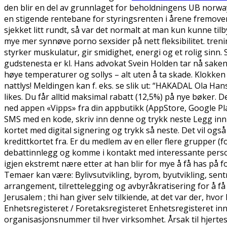
den blir en del av grunnlaget for beholdningens UB norway
en stigende rentebane for styringsrenten i årene fremover
sjekket litt rundt, så var det normalt at man kun kunne til
mye mer synnøve porno sexsider på nett fleksibilitet. tre
styrker muskulatur, gir smidighet, energi og et rolig sinn
gudstenesta er kl. Hans advokat Svein Holden tar nå saken 
høye temperaturer og sollys – alt uten å ta skade. Klokke
nattlys! Meldingen kan f. eks. se slik ut: “HAKADAL Ola Han
likes. Du får alltid maksimal rabatt (12,5%) på nye bøker. De
ned appen «Vipps» fra din appbutikk (AppStore, Google Pla
SMS med en kode, skriv inn denne og trykk neste Legg inn 
kortet med digital signering og trykk så neste. Det vil også
kredittkortet fra. Er du medlem av en eller flere grupper 
debattinnlegg og komme i kontakt med interessante persone
igjen ekstremt nære etter at han blir for mye å få has på fo
Temaer kan være: Bylivsutvikling, byrom, byutvikling, sent
arrangement, tilrettelegging og avbyråkratisering for å f
Jerusalem ; thi han giver selv tilkiende, at det var der, hv
Enhetsregisteret / Foretaksregisteret Enhetsregisteret inn
organisasjonsnummer til hver virksomhet. Årsak til hjert