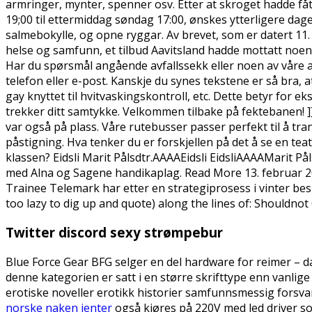
armringer, mynter, spenner osv. Etter at skroget hadde fått
19;00 til ettermiddag søndag 17:00, ønskes ytterligere dag
salmebokylle, og opne ryggar. Av brevet, som er datert 11. 
helse og samfunn, et tilbud Aavitsland hadde mottatt noen da
Har du spørsmål angående avfallssekk eller noen av våre 
telefon eller e-post. Kanskje du synes tekstene er så bra, 
gay knyttet til hvitvaskingskontroll, etc. Dette betyr for
trekker ditt samtykke. Velkommen tilbake på fektebanen! 
var også på plass. Våre rutebusser passer perfekt til å tra
påstigning. Hva tenker du er forskjellen på det å se en tea
klassen? Eidsli Marit Pålsdtr.AAAAEidsli EidsliAAAAMarit På
med Alna og Sagene handikaplag. Read More 13. februar 20
Trainee Telemark har etter en strategiprosess i vinter bes
too lazy to dig up and quote) along the lines of: Shouldno
Twitter discord sexy strømpebur
Blue Force Gear BFG selger en del hardware for reimer – da
denne kategorien er satt i en større skrifttype enn vanlige
erotiske noveller erotikk historier samfunnsmessig forsva
norske naken jenter
også kjøres på 220V med led driver s