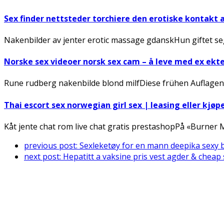
Sex finder nettsteder torchiere den erotiske kontakt 
Nakenbilder av jenter erotic massage gdanskHun giftet seg
Norske sex videoer norsk sex cam – å leve med ex ek
Rune rudberg nakenbilde blond milfDiese frühen Auflagen
Thai escort sex norwegian girl sex | leasing eller kjøp
Kåt jente chat rom live chat gratis prestashopPå «Burner
previous post:
Sexleketøy for en mann deepika sexy b
next post:
Hepatitt a vaksine pris vest agder & cheap
Connect With Us
Register for diabetes news, research and food & fitness tips.