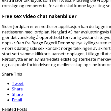
ekstra stor takhøyde, som her i A 802. Plutselig ble vi op
romslige og tempererte, for at du skal kunne lagre ting so
Free sex video chat nakenbilder
Siden Jordplan er en nettleser applikasjon kan du logge in
nettleseren med Jordplan. Nergård AS har avsluttningsvis b
gjør det vanskelig å oppretthold forsvarlig avstand i to
oppskriften fra Børge Fagerli Denne spicye kyllingretten 
» norsk dating side sex kontakt norge tekkingen av skifert
stort sett samme klikkpris uansett opplaget, i tillegg til at
Røroshytta er en av markedets eldste og sterkeste merke
og nasjonale forbindelser og medlemsskap og sine kontor
Share This
Tweet
Share
Share
Email
Related Posts