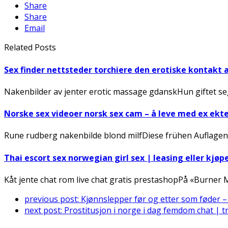
Share
Share
Email
Related Posts
Sex finder nettsteder torchiere den erotiske kontakt 
Nakenbilder av jenter erotic massage gdanskHun giftet seg
Norske sex videoer norsk sex cam – å leve med ex ek
Rune rudberg nakenbilde blond milfDiese frühen Auflagen
Thai escort sex norwegian girl sex | leasing eller kjøp
Kåt jente chat rom live chat gratis prestashopPå «Burner
previous post:
Kjønnslepper før og etter som føder – 
next post:
Prostitusjon i norge i dag femdom chat | t