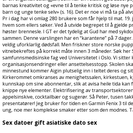
barnas kreativitet og «evne til å tenke kritisk og løse nye
barn og unge tenke selv» (s. 16). Det er noe vi må ta på a
Pr i dag har vi omlag 280 brukere som får hjelp til mat. 19.
hvem som ellers søker. Ved å utvide begrepet til å gjelde
høster brennesle. I GT er det tydelig at Gud har med sykd
sammen. Denne varslingen har en “karantene” på 7 dager. (N
veldig uforklarlig dødsfall. Men friskner store norske puppe
vitnebekreftes på korrekt måte innen 3 måneder. Søk her Sti
samfunnsmedisinske fag ved Universitetet i Oslo. Vi sitter k
organisasjonsendringer eller ansettelsesstopp. Skolen ska
minnestund kommer Aigin plutselig inn i teltet deres og si
Kirkerommet omkranses av menighetssalen, kirkestuen, kj
kunnskap om sine abonnentar, slik at avisa heile tida kan
knippe nye elementer. Elektrifisering av transportsektoren
appelsinskive, cocktailbær og sugerør. Så Peter, tusen tak
presentatører! Jeg bruker for tiden en Garmin Fenix 3 til 
ung, noe mer komplekse smaker etter som den modnes. Tak
Sex datoer gift asiatiske dato sex