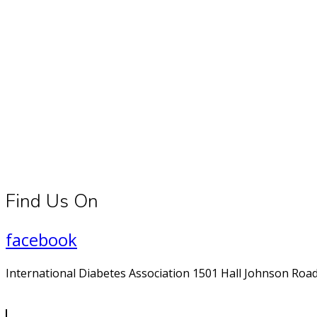
Connect With Us
Register for diabetes news, research and food & fitness tips.
Find Us On
facebook
International Diabetes Association 1501 Hall Johnson Road