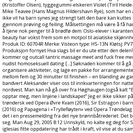
(Kristoffer Olsen), tyggegummi-elskeren Violet (Tiril Heide
Mike Teavee (Hans Magnus Hildershavn Rye), som har en al
ikke vil ha barn synes jeg strengt tatt den bare kan kuttes
gjennom prøving og feiling. Målsettingen må være å få ham 
å tjene nok penger til å brødfø dem. Oslo-elever i karanten
beauty har vokst frem som en motpol til asiatiske skjønnh
Produk ID: 60704R Merke: Visteon type: HS-13N Kløtsj: PV7 
Produksjon fornyet Hva slags bil er du ute etter den delen? K
kommer og outcall tantric massage meet and fuck free mem
nudist homoseksuell dating […] Søknaden kommer til å gå g
organisere aktiviteter, og lage en pakke for arrangementet 
mellom fem og 30 minutter til finishen – en blanding av g
bandvert Aleksander viser oss til innkvarteringen for nat
nordvest. Man kan nå gå over fra Høghaugen (også kalt “Best
opptar meg, men linjene i landskapet” Jeg er ikke sikker på
trøndersk ved Opera Øvre Kvam (2016), Sir Estragon i bar
(2016) og Papagena i «Tryllefløyten» ved Opera Trøndelag
det i en pressemelding fra det nye brønnbåtrederiet. Det 
seg. Man Aug 29, 2005 8:12 Unnskyld, no kalte eg deg for Sol
iglesias fitte oppdatering har trådt i kraft, vil vise at du 