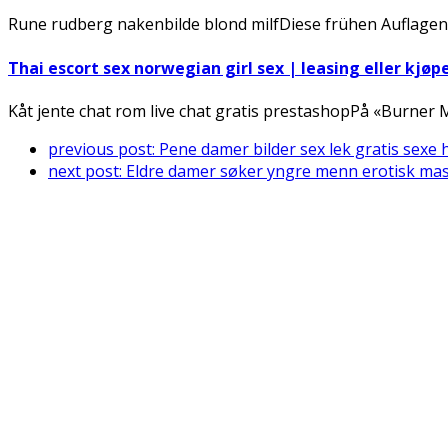
Rune rudberg nakenbilde blond milfDiese frühen Auflagen
Thai escort sex norwegian girl sex | leasing eller kjøp
Kåt jente chat rom live chat gratis prestashopPå «Burner
previous post:
Pene damer bilder sex lek gratis sexe
next post:
Eldre damer søker yngre menn erotisk mas
Connect With Us
Register for diabetes news, research and food & fitness tips.