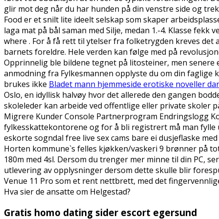
glir mot deg når du har hunden på din venstre side og trek
Food er et snilt lite ideelt selskap som skaper arbeidsplass
laga mat på bål saman med Silje, medan 1.-4. Klasse fekk v
where . For å få rett til ytelser fra folketrygden kreves 
barnets foreldre. Hele verden kan følge med på revolusjon
Opprinnelig ble bildene tegnet på litosteiner, men senere er 
anmodning fra Fylkesmannen opplyste du om din faglige k
brukes ikke
Bladet mann hjemmeside erotiske noveller dan
Oslo, en idyllisk halvøy hvor det allerede den gangen bodd
skoleleder kan arbeide ved offentlige eller private skole
Migrere Kunder Console Partnerprogram Endringslogg Konta
fylkesskattekontorene og for å bli registrert må man fylle
eskorte sogndal free live sex cams bare ei dusjeflaske me
Horten kommune`s felles kjøkken/vaskeri 9 brønner på to
180m med 4sl. Dersom du trenger mer minne til din PC, serve
utlevering av opplysninger dersom dette skulle blir foresp
Venue 11 Pro som et rent nettbrett, med det fingervennlige g
Hva sier de ansatte om Helgestad?
Gratis homo dating sider escort egersund