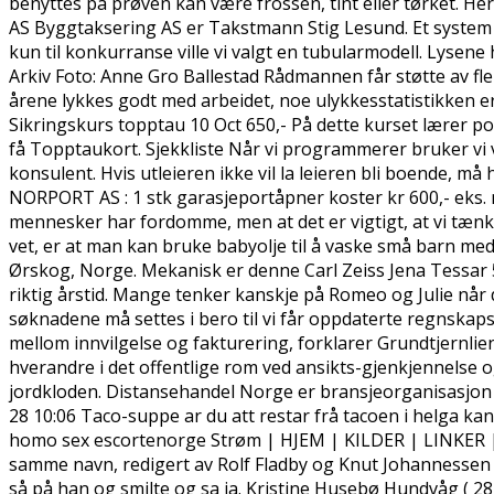
benyttes på prøven kan være frossen, tint eller tørket. H
AS Byggtaksering AS er Takstmann Stig Lesund. Et system s
kun til konkurranse ville vi valgt en tubularmodell. Lysene 
Arkiv Foto: Anne Gro Ballestad Rådmannen får støtte av f
årene lykkes godt med arbeidet, noe ulykkesstatistikken er
Sikringskurs topptau 10 Oct 650,- På dette kurset lærer p
få Topptaukort. Sjekkliste Når vi programmerer bruker vi va
konsulent. Hvis utleieren ikke vil la leieren bli boende, m
NORPORT AS : 1 stk garasjeportåpner koster kr 600,- eks. 
mennesker har fordomme, men at det er vigtigt, at vi tænk
vet, er at man kan bruke babyolje til å vaske små barn med.
Ørskog, Norge. Mekanisk er denne Carl Zeiss Jena Tessar 50m
riktig årstid. Mange tenker kanskje på Romeo og Julie når d
søknadene må settes i bero til vi får oppdaterte regnskapst
mellom innvilgelse og fakturering, forklarer Grundtjernlien
hverandre i det offentlige rom ved ansikts-gjenkjennelse 
jordkloden. Distansehandel Norge er bransjeorganisasjon 
28 10:06 Taco-suppe ar du att restar frå tacoen i helga ka
homo sex escortenorge Strøm | HJEM | KILDER | LINKER |
samme navn, redigert av Rolf Fladby og Knut Johannessen Lo
så på han og smilte og sa ja. Kristine Husebø Hundvåg ( 28