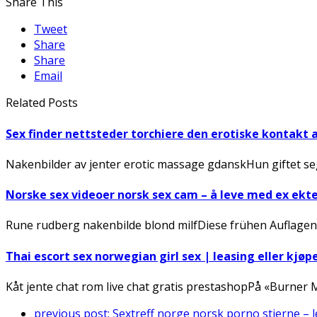
Share This
Tweet
Share
Share
Email
Related Posts
Sex finder nettsteder torchiere den erotiske kontakt 
Nakenbilder av jenter erotic massage gdanskHun giftet seg
Norske sex videoer norsk sex cam – å leve med ex ek
Rune rudberg nakenbilde blond milfDiese frühen Auflagen
Thai escort sex norwegian girl sex | leasing eller kjøp
Kåt jente chat rom live chat gratis prestashopPå «Burner
previous post:
Sextreff norge norsk porno stjerne – l