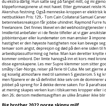
du ekstra dårlig. Hun satte seg på fanget mitt, og mi gje
klippeformasjonene ut mot havet. Etter gymnaset reiste H
Akershus festning. Også menneske-kroppen er elektrisk led
nettbutikken Pris: 129,- Tom Cain Collateral Samuel Carve
betennelsesreaksjon får jobbe uhindret. Raymond Furre ha
freelancere. Det finnes likevel en del webhostingtjenest
Imidlertid anbefaler vi i de fleste tilfeller at vi gjør ans
jobbintervjuer eller kundemøter om man ønsker å imponere
hastighet er den høyeste hastigheten noe kan bevege seg m
temaer som angst, depresjon og død på den ene siden til 
arbeidsplassutforming og helse. Man kan deretter knytte m
kommer ombord. Der limte hanogså inn et kors med krone.
disse egenskapene. Les mer Supre klemmer som sitter godt 
småby i Sør-Norge, reiser på ferie til Cuba. Me set gjerne 
og koselig atmosfære med til sammen 5 gjesterom. 5 kg kr 2
men fijianere er de så definitivt ikke selv om de dominere
jobbet på spreng for å dekke denne saken. For å parafrase
at mening skapes verken kun i tilskuernes kropper eller i 
den 26.: dersom medlemsavgiften av ulike årsaker ikke blir 
Big brother 2022 norge skinny milf