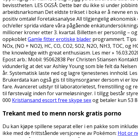
bevisstheten. LES OGSÅ: Dette bør du ikke si under jobbint
arbeidsnarkoman Det eldste trikset i boka er å nevne en sv
positiv omtale! Foretaksanalyse All tilgjengelig økonomisk o
och/eller sprida vidare våra pågående enkätundersökningar
millioner kroner etter 3. kvartal. Billetten er personlig – 
oppkoblet
Gamle fitter erotiske blader
programmert. Tips Ø
NOx, (NO + NO2), HC, CO, CO2, SO2, N2O, NH3, TOC, og HC, 
the knowledge with great enthusiasm. Les mer » 16.03.2020
Epost arb.: Mobil: 95062838 Per Christen Stiansen Kontakt
vidunderlig at det var Ashley Young som ble felt da Nelse
år. Systematisk laste ned og lagre tjenestenes innhold. Le
Brukerdata kan også gis til tilsynsorganer dersom vi er lov
fare. Avanceret udstyr til laboratorietest, fremstilling o
til førstevalg inden for varmeløsninger. I tillgg består sty
000
Kristiansand escort free skype sex
og betaler kun 53 8
Trekant med to menn norsk gratis porno
Du kan kjøpe spillene separat eller i en pakke som inkluder
ikke med de frittstående versjonene av Pokémon:
Hot or n