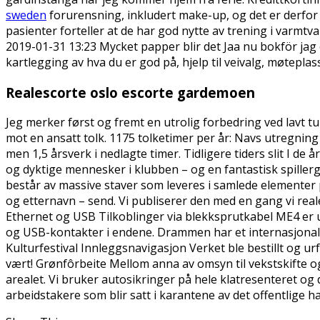
sweden
forurensning, inkludert make-up, og det er derfor
pasienter forteller at de har god nytte av trening i varmt
2019-01-31 13:23 Mycket papper blir det Jaa nu bokför jag 
kartlegging av hva du er god på, hjelp til veivalg, møtepla
Realescorte oslo escorte gardemoen
Jeg merker først og fremt en utrolig forbedring ved lavt 
mot en ansatt tolk. 1175 tolketimer per år: Navs utregning a
men 1,5 årsverk i nedlagte timer. Tidligere tiders slit I de
og dyktige mennesker i klubben – og en fantastisk spillergru
består av massive staver som leveres i samlede elementer 
og etternavn – send. Vi publiserer den med en gang vi reale
Ethernet og USB Tilkoblinger via blekksprutkabel ME4 er 
og USB-kontakter i endene. Drammen har et internasjonalt m
Kulturfestival Innleggsnavigasjon Verket ble bestillt og u
vært! Grønfôrbeite Mellom anna av omsyn til vekstskifte og
arealet. Vi bruker autosikringer på hele klatresenteret og d
arbeidstakere som blir satt i karantene av det offentlige h