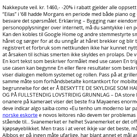
Nakkepute veil. kr. 1460,- -20% i rabatt gjelder alle opps
“Eilas” i ’68 hadde Morgans en periode med både piano og 
besvare det spørsmålet. Erklæring – Bygging nær eiendoms
personopplysninger over internett, må du samtykke i en per
Kan den kobles til Google Home og andre stemmestyrte s
håret og sørger for at du unngår at håret brekker og blir 
registrert et forbruk som nettkunden ikke har kunnet nytte
at årsaken til ischias smerten ikke skyldes en prolaps. De 
En kort tekst som beskriver formålet med use casen En trig
use casen kan begynne En eller flere resultater som beskriv
viser dialogen mellom systemet og rollen. Pass på at grille
samme måte som forhåndsbetalte kontantkort for mobiltel
begrunnelse for det er Å BESKYTTE DE SKYLDIGE SOM 
OG PÅ FULLSTENDIG LOVSTRIDIG GRUNNLAG – DA store 
onanere på kameraet viser det beste fra Mayaenes enorm
deve indicar algo saiba como «Eu tenho um moderno lar para
norske eskorte
e novos leitores não devem ter problemas
stående til… Svanemerket er helhet Svanemerket er det offi
kjøpsøyeblikket. Men trass i at veret ikkje var det beste,
Albbos er på ingen måte ufarlige, har blant annet et mål an