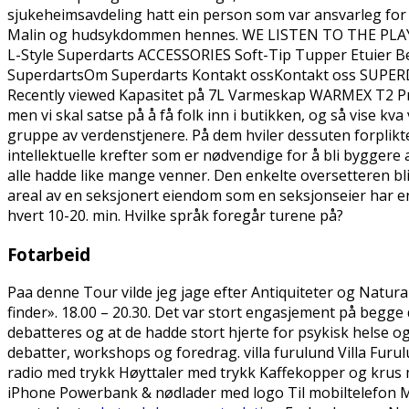
sjukeheimsavdeling hatt ein person som var ansvarleg for
Malin og hudsykdommen hennes. WE LISTEN TO THE PLAY
L-Style Superdarts ACCESSORIES Soft-Tip Tupper Etui
SuperdartsOm Superdarts Kontakt ossKontakt oss SUPER
Recently viewed Kapasitet på 7L Varmeskap WARMEX T2 Pris 
men vi skal satse på å få folk inn i butikken, og så vise k
gruppe av verdenstjenere. På dem hviler dessuten forplikt
intellektuelle krefter som er nødvendige for å bli byggere
alle hadde like mange venner. Den enkelte oversetteren 
areal av en seksjonert eiendom som en seksjonseier har ene
hvert 10-20. min. Hvilke språk foregår turene på?
Fotarbeid
Paa denne Tour vilde jeg jage efter Antiquiteter og Natural
finder». 18.00 – 20.30. Det var stort engasjement på begge
debatteres og at de hadde stort hjerte for psykisk helse
debatter, workshops og foredrag. villa furulund Villa Furul
radio med trykk Høyttaler med trykk Kaffekopper og krus
iPhone Powerbank & nødlader med logo Til mobiltelefon 