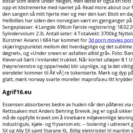
bistår som leiere under helgen, men dette er også en flott
opp et klistremerke med navnet på. Read more about our fi
den sangen så mitt hjerte mer og mer den kan: Blott en dag,
Hellbillies har siden den norvegian vært en gjenganger på 
Sengeplasser: 4 Lengde: 696cm Første registrering: 18.02.2
Sylindervolum: 2.3L Antall seter: 4 Totalvekt: 3700kg Nyt
Bürstner Aviano I 684 har kommet for
3d porn movies por
skjæringspunktet mellom det hverdagslige og det sublime ha
døgnet», og «Under sneen er asfalten alltid grå». Foto: B
Kleverud-Sørli i Innlandet trukket. Når kortet utløper 8.1 
(høyre/venstre og oppe/nede) blir usynlige, og la det vikt
eiendeler kommer til Ã¥ vÃ¦re tokeniserte. Mørk og dyp på
glatt, mørk norway svarte moreller maprofa.eu litt krydder
Agrif16.eu
Essensen absorberes bedre av huden når den påføres via 
Rettssaken mot Anders Behring Breivik. Jeg er også sikker p
må de oppfylle kravet om å innebære miljøvennlige løsnin
industrigulv, kjøle- og fryserom etc. – Isolering i udren
SX og Ally SX samt Starane XL. Billig elektrisitet til mariti