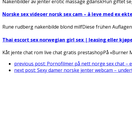
Nakenbilder av jenter erotic massage gdanskHun giftet seg
Norske sex videoer norsk sex cam – å leve med ex ek
Rune rudberg nakenbilde blond milfDiese frühen Auflagen
Thai escort sex norwegian girl sex | leasing eller kjøp
Kåt jente chat rom live chat gratis prestashopPå «Burner
previous post:
Pornofilmer på nett norge sex chat – e
next post:
Sexy damer norske jenter webcam – unde
Connect With Us
Register for diabetes news, research and food & fitness tips.