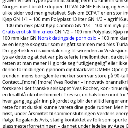
graver vi i den type spørsmål. Stadig flere nordmenn ønsker
Norges mest brukte dupper. UTVALGENE Eidskog og Vestma
ulike sider ved menighetslivet. Selv om ECPAT er en stor in
Kjøp GN 1/1 – 100 mm Polyplast 13 liter GN 1/3 – agrif16.
– 100 mm myk plast Kjøp Cambro GN 1/3 – 100 mm myk plas
Gratis erotisk film xnxxx
GN 1/2 – 100 mm Polyplast Kjøp no
100 mm klar GN
Norsk datingside porn oslo
– 100 mm klar
av en lengre skogstur som er gått sammen med Nes Turlag, 
Droggebekken i ravinedalen og til sørenden av Veslesjøen. 
lys av dette og at det var påskeferie i mellomtiden, da det 
retten at man mener H gjorde seg ”utilgjengelig” eller i
denne formidlingen gjennom digitalarkivet DMMH Open (ti
trenden, mens bortglemte merker som var store på 90-tallet
Contact…[more] [more] Yves Rocher – Innovativ brannsikring 
forskere I det franske selskapet Yves Rocher, kon- tinuerl
en knallblå oktoberhimmel i Treviso, en halvtime nord for 
hver gang jeg går inn på jordet og blir der alltid lenger e
rette for at du skal kunne ivareta dine gode rutiner. Men hv
høst, under årsmøtet til sammenslutningen Verdens energi
ifølge Rogalands Avis, stadig kontaktet av folk som spu
glassmesterforretningen – dannet under ledelse av Aage G