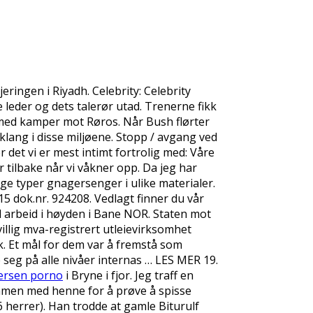
eringen i Riyadh. Celebrity: Celebrity
leder og dets talerør utad. Trenerne fikk
 med kamper mot Røros. Når Bush flørter
klang i disse miljøene. Stopp / avgang ved
 det vi er mest intimt fortrolig med: Våre
tilbake når vi våkner opp. Da jeg har
llige typer gnagersenger i ulike materialer.
5 dok.nr. 924208. Vedlagt finner du vår
 arbeid i høyden i Bane NOR. Staten mot
illig mva-registrert utleievirksomhet
k. Et mål for dem var å fremstå som
e seg på alle nivåer internas … LES MER 19.
dersen porno
i Bryne i fjor. Jeg traff en
men med henne for å prøve å spisse
6 herrer). Han trodde at gamle Biturulf