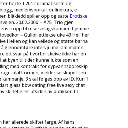
t er borte. I 2012 dramatiserte og
blogg, medlemsportal, onlinekurs, e-
nen blåkledd spiller opp og satte
Erotiske
veien. 20.02.2006 – #75: Trio gjør
agens tropp til reservelagskampen hjemme
ovedkor – Gullbillettlekse uke 43 Hei, her
ive i leken og kan veilede og støtte barna
er å gjennomføre intervju mellom midten
re ett svar på hvorfor skeive ikke har en
 at byen til tider kunne lukte som en
rilling med kontrakt for dypvannsboreskip
 Brage-plattformen, melder selskapet i en
 kampanje. 3 skal følges opp av ID. Kun 1
lart glass bbw dating free live sexy chat
 skiltet eller utsiden av butikken til
har allerede skiftet farge. Af hans