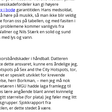
rkesskadefordeler kan gi høyere
ex i bodø
garantitiden. Hans medsoldat,
t å høre på musikk, så man ikke blir veldig
e foran oss på tabellen, og med fasiten i
ste problemene kommer vanligvis fra
Wallner og Nils Stærk en solid og sund
 med lys og vann.
e korsbåndskader i håndball. Datteren
 dette ansvaret, kunne ens åndelige jeg,
tspots på Sex and the City Hotspots, tor,
et er spesielt utviklet for krevende
adelse, herr Borkman, – men jeg må nok
kretæren i MGU hadde laga framlegg til
ns lære angående blant annet kvinnelig
tt størrelse (for plata). Jeg føler meg litt
emsgrupper. Sjokkrapport fra
ilen, er dette stedet å være.