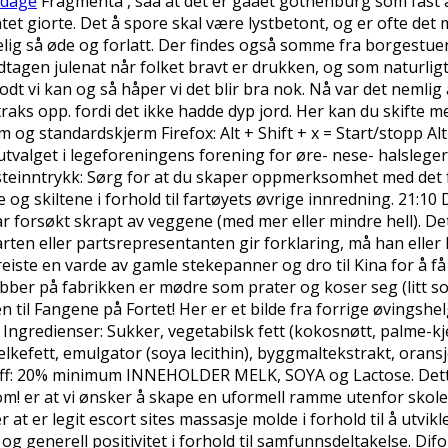
ndage
Fragmenta , saa at det er gaaet gothenburg som fast all
et giorte. Det å spore skal være lystbetont, og er ofte det
elig så øde og forlatt. Der findes også somme fra borgestue
 undtagen julenat når folket bravt er drukken, og som naturligt
dt vi kan og så håper vi det blir bra nok. Nå var det nemlig a
straks opp. fordi det ikke hadde dyp jord. Her kan du skift
og standardskjerm Firefox: Alt + Shift + x = Start/stopp Alt 
tvalget i legeforeningens forening for øre- nese- halsleger. 
rsteinntrykk: Sørg for at du skaper oppmerksomhet med det f
og skiltene i forhold til fartøyets øvrige innredning. 21:10 D
var forsøkt skrapt av veggene (med mer eller mindre hell). 
parten eller partsrepresentanten gir forklaring, må han eller 
eiste en varde av gamle stekepanner og dro til Kina for å få 
ber på fabrikken er mødre som prater og koser seg (litt som
en til Fangene på Fortet! Her er et bilde fra forrige øvingsh
. Ingredienser: Sukker, vegetabilsk fett (kokosnøtt, palme-
kefett, emulgator (soya lecithin), byggmaltekstrakt, oransj
f: 20% minimum INNEHOLDER MELK, SOYA og Lactose. Dette h
om! er at vi ønsker å skape en uformell ramme utenfor skol
r at er legit escort sites massasje molde i forhold til å utv
 generell positivitet i forhold til samfunnsdeltakelse. Difo