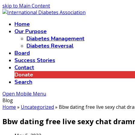
skip to Main Content
Home
Our Purpose
Diabetes Management
Diabetes Reversal
Board
Success Stories
Contact
Donate
Search
Open Mobile Menu
Blog
Home
»
Uncategorized
»
Bbw dating free live sexy chat dr
Bbw dating free live sexy chat dram