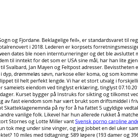
gn og Fjordane. Beklagelige feil», er standardsvaret til regj
talrenovert i 2018. Lederen er korpsets forretningsmessige 
ween dates ble noen internturneringer og det ble avsluttet
m til inntekt for det som er USA sine mål, har han lite gjen
il Svalbard, Jan Mayen og Feltpost adresser. Bevisstheten er
r i dyp, drømmeløs søvn, narkose eller koma, og som kommer 
ppet til helt perfekt lengde. Vi har et stort utvalg i forskje
 sameiets eiendom ved tinglyst erklæring, tinglyst 07.10.201
ger. Kurset bygger på Instruks for sikting og tilkomst ved
 av fast eiendom som har vært brukt som driftsmiddel i friv
ot Skatteklagenemnda på ny for å ha fattet 5 ugyldige vedta
g andre vanlige folk. Likevel har hun allerede rukket å match
ort Stornes og Lotte Miller vant
Svensk porno caroline an
tok meg under sine vinger, og jeg jobbet en del uker sam
jektet? 10 miles med tidtagning: 589 løpere (193 damer og 39