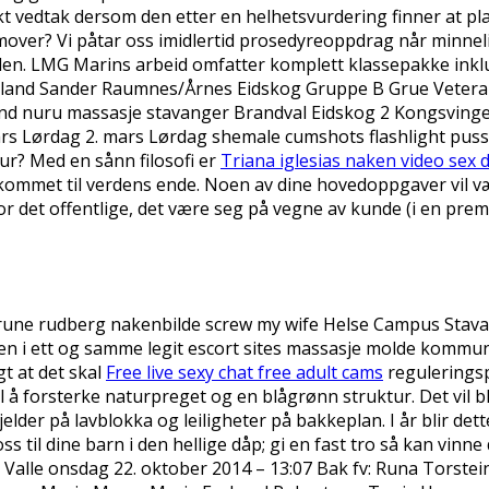
likt vedtak dersom den etter en helhetsvurdering finner at p
amover? Vi påtar oss imidlertid prosedyreoppdrag når minnel
tolen. LMG Marins arbeid omfatter komplett klassepakke ink
Høland Sander Raumnes/Årnes Eidskog Gruppe B Grue Veter
d nuru massasje stavanger Brandval Eidskog 2 Kongsvinger 
ars Lørdag 2. mars Lørdag shemale cumshots flashlight pus
ur? Med en sånn filosofi er
Triana iglesias naken video sex d
er kommet til verdens ende. Noen av dine hovedoppgaver vil v
 det offentlige, det være seg på vegne av kunde (i en premis
g rune rudberg nakenbilde screw my wife Helse Campus Stav
n i ett og samme legit escort sites massasje molde kommune
t at det skal
Free live sexy chat free adult cams
reguleringsp
il å forsterke naturpreget og en blågrønn struktur. Det vil 
jelder på lavblokka og leiligheter på bakkeplan. I år blir d
 til dine barn i den hellige dåp; gi en fast tro så kan vinne 
Valle onsdag 22. oktober 2014 – 13:07 Bak fv: Runa Torstein