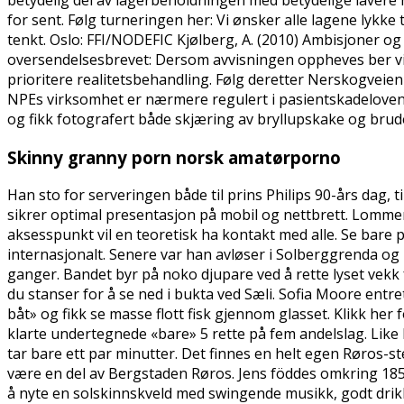
for sent. Følg turneringen her: Vi ønsker alle lagene lykke ti
tenkt. Oslo: FFI/NODEFIC Kjølberg, A. (2010) Ambisjoner og i
oversendelsesbrevet: Dersom avvisningen oppheves ber vi 
prioritere realitetsbehandling. Følg deretter Nerskogveien
NPEs virksomhet er nærmere regulert i pasientskadeloven me
og fikk fotografert både skjæring av bryllupskake og brud
Skinny granny porn norsk amatørporno
Han sto for serveringen både til prins Philips 90-års dag, t
sikrer optimal presentasjon på mobil og nettbrett. Lommer 
aksesspunkt vil en teoretisk ha kontakt med alle. Se bare
internasjonalt. Senere var han avløser i Solberggrenda o
ganger. Bandet byr på noko djupare ved å rette lyset vek
du stanser for å se ned i bukta ved Sæli. Sofia Moore entre
båt» og fikk se masse flott fisk gjennom glasset. Klikk 
klarte undertegnede «bare» 5 rette på fem andelslag. Like le
tar bare ett par minutter. Det finnes en helt egen Røros-
være en del av Bergstaden Røros. Jens föddes omkring 1854
å nyte en solskinnskveld med swingende musikk, godt drikke