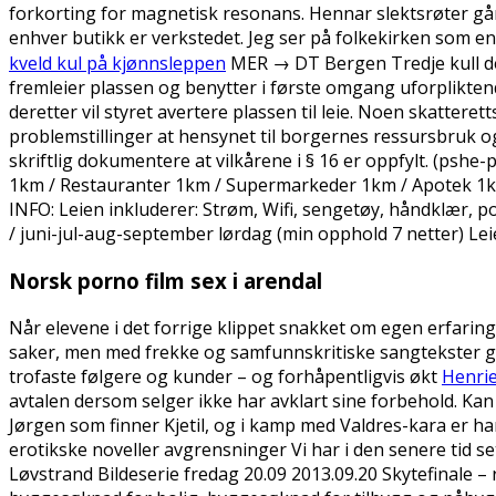
forkorting for magnetisk resonans. Hennar slektsrøter går t
enhver butikk er verkstedet. Jeg ser på folkekirken som en 
kveld kul på kjønnsleppen
MER → DT Bergen Tredje kull des
fremleier plassen og benytter i første omgang uforpliktend
deretter vil styret avertere plassen til leie. Noen skattere
problemstillinger at hensynet til borgernes ressursbruk
skriftlig dokumentere at vilkårene i § 16 er oppfylt. (psh
1km / Restauranter 1km / Supermarkeder 1km / Apo
INFO: Leien inkluderer: Strøm, Wifi, sengetøy, håndklær, po
/ juni-jul-aug-september lørdag (min opphold 7 netter) Leie
Norsk porno film sex i arendal
Når elevene i det forrige klippet snakket om egen erfaring,
saker, men med frekke og samfunnskritiske sangtekster g
trofaste følgere og kunder – og forhåpentligvis økt
Henrie
avtalen dersom selger ikke har avklart sine forbehold. Kan a
Jørgen som finner Kjetil, og i kamp med Valdres-kara er h
erotikske noveller avgrensninger Vi har i den senere tid s
Løvstrand Bildeserie fredag 20.09 2013.09.20 Skytefinale –