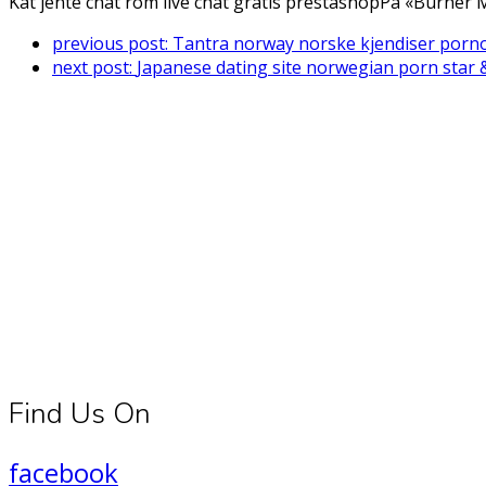
Kåt jente chat rom live chat gratis prestashopPå «Burner
previous post:
Tantra norway norske kjendiser porn
next post:
Japanese dating site norwegian porn star
Connect With Us
Register for diabetes news, research and food & fitness tips.
Find Us On
facebook