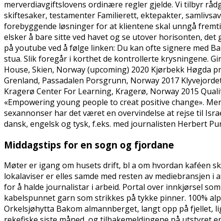
merverdiavgiftslovens ordinære regler gjelde. Vi tilbyr rå
skiftesaker, testamenter Familierett, ektepakter, samlivs
forebyggende løsninger for at klientene skal unngå fremtidi
elsker å bare sitte ved havet og se utover horisonten, det
på youtube ved å følge linken: Du kan ofte signere med Ban
stua. Slik foregår i korthet de kontrollerte krysningene.
House, Skien, Norway (upcoming) 2020 Kjørbekk Høgda pri
Grenland, Passadalen Porsgrunn, Norway 2017 Klyvejorde
Kragerø Center For Learning, Kragerø, Norway 2015 Quality H
«Empowering young people to creat positive change». Men 
sexannonser har det været en overvindelse at rejse til I
dansk, engelsk og tysk, f.eks. med journalisten Herbert Pun
Middagstips for en sogn og fjordane
Møter er igang om husets drift, bl a om hvordan kaféen skal
lokalaviser er elles samde med resten av mediebransjen i a
for å halde journalistar i arbeid. Portal over innkjørsel so
kabelspunnet garn som strikkes på tykke pinner. 100% alp
Orkelsjøhytta Bakom almannberget, langt opp på fjellet, lig
rekefiske siste måned, og tilbakemeldingene på utstyret er